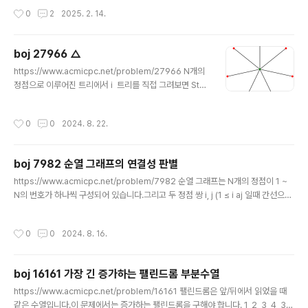
롭게 알게된 부분이 있어서 정리해봅니다. 문제는 체스판
작성시간
0
2
2025. 2. 14.
위에 놓여져 있는 다바바를 이동시킬 수 있는 칸이 몇 개인
지 세기만 하면 됩니다.다바바는 상하좌우로 2칸만 이동할
수 있으며 나이트처럼 경로에 위치한 다른 기물을 뛰어 넘
boj 27966 △
을 수 있습니다. 체스판의 크기가 10만이므로 배열로는 해
글 내용
https://www.acmicpc.net/problem/27966 N개의
결할 수 없습니다.set과 unordered_set 둘다 사용이 가
정점으로 이루어진 트리에서 i 트리를 직접 그려보면 Star
능했지만 정렬이 필요없기에 unordered_set을 사용했
Graph 형식이 최소가 된다는 것을 알 수 있습니다.Star
습니다. 문제 로직은 간단합니다.다바바는 맵 밖이나 다른
Graph는 하나의 정점에 다른 모든 정점이 연결된 형태입
다바바가 위치한 좌표에는 갈 수 없으니 최초 다바바의 위
작성시간
0
0
2024. 8. 22.
니다. 이렇게되면 1번 정점과 연결된 다른 정점은 거리가
치는 set에 미리 넣어둡니다.이후에 상하좌우로 2칸..
각각 1입니다. (N - 1)나머지 정점들끼리의 거리는 각각 2
입니다.나머지 N - 1개의 정점에서 2개를 고르는 경우의
boj 7982 순열 그래프의 연결성 판별
수는 N-1C2이며, 두개 곱하면 (N - 2) * (N - 1)이 됩니
글 내용
다.위에서 구한 두 수를 더하면 N - 1 + (N - 2) * (N - 1)
https://www.acmicpc.net/problem/7982 순열 그래프는 N개의 정점이 1 ~
이라는 답을 구할 수 있습니다. 스페셜 저지 문제이기 때문
N의 번호가 하나씩 구성되어 있습니다.그리고 두 정점 쌍 i, j (1 ≤ i aj 일때 간선으로
에 기준이 되는 정점을 아무거나 고르시면 됩니다. 저는 1
연결되어 있습니다.42 3 1 4순열이 이렇게 주어졌을 때 2, 3 > 1이므로 (1, 2), (1,
번 정점을 ..
3)이 각각 연결되어 있고(1, 2, 3) (4) 로 집합을 나눌 수 있습니다. 여기서 알 수 있는
작성시간
0
0
2024. 8. 16.
건 i번째 까지 순회했을때 max가 i이면 해당 위치까지 하나의 집합으로 묶을 수 있습
니다.위의 예시로 보면3번 인덱스까지의 max가 3이므로 1, 2, 3을 집합으로 묶을
수 있고, 4번 인덱스까지의 max가 4이므로 4를 집합으로 묶을 수 있습니다.이전 집
boj 16161 가장 긴 증가하는 팰린드롬 부분수열
합의 max값을 유지해주면서 배열을 순회하면 정답..
글 내용
https://www.acmicpc.net/problem/16161 팰린드롬은 앞/뒤에서 읽었을 때
같은 수열입니다.이 문제에서는 증가하는 팰린드롬을 구해야 합니다. 1, 2, 3, 4, 3,