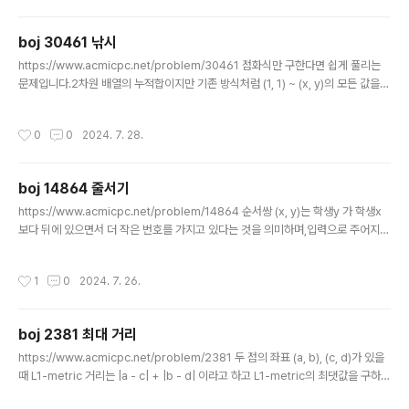
의를 넘긴다면 바로 idx + 1번째 회의로 넘어가면 되고,이번 회의를 진행한다면 회
의가 끝나는 시간을 기준으로 가장 빠르게 시작하는 회의로 넘어갈 수 있습니다.다음
boj 30461 낚시
회의는 파라매트릭 서치를 통해 구할 수 있습니다. 1234567891011121314151
글 내용
617181920..
https://www.acmicpc.net/problem/30461 점화식만 구한다면 쉽게 풀리는
문제입니다.2차원 배열의 누적합이지만 기존 방식처럼 (1, 1) ~ (x, y)의 모든 값을
더하는 것이 아닌 대각선 범위에 있는 수들을 더해야합니다. 우선 본인보다 위에 있
는 수는 포함되어야 합니다. 그러면 dp[i - 1][j]를 추가합니다.다음은 본인보다 대각
작성시간
0
0
2024. 7. 28.
선 위에 있는 수도 포함되어야 합니다. 그러면 dp[i - 1][j - 1]가 추가됩니다. 여기서
하나 생각해야할건 dp[i - 1][j]에는 dp[i - 2][j - 1]이 포함되어 있습니다. (대각선)
그리고 dp[i - 1][j - 1]에도 dp[i - 2][j - 1]가 포함되어 있습니다. (위)그러니 i > 1
boj 14864 줄서기
인 좌표에서는 dp[i - 2]..
글 내용
https://www.acmicpc.net/problem/14864 순서쌍 (x, y)는 학생y 가 학생x
보다 뒤에 있으면서 더 작은 번호를 가지고 있다는 것을 의미하며,입력으로 주어지는
순서쌍을 제외하면 더 작은 번호를 갖고있는 학생은 무조건 앞에 있다는 뜻이 됩니
다. 그러면 최초 입력을 받기 전에는 1 ~ N번째 학생은 1 ~ N번을 순서대로 들고있
작성시간
1
0
2024. 7. 26.
게 됩니다.그리고 입력되는 (x, y)에서 x는 본인보다 뒤에 있는 y보다 큰 수를 갖고
있으므로 +1으로 카운팅할 수 있습니다.반대로 y는 -1으로 카운팅할 수 있습니
다. 그렇게 수정된 배열에는 학생들이 들고있는 번호가 완성되지만 중복이 포함될 수
boj 2381 최대 거리
있습니다.그런 경우에는 -1을 출력해주시고, 그렇지 않다면 1 ~ N번 학생의 번호를
글 내용
순서대로 출력해줍니다..
https://www.acmicpc.net/problem/2381 두 점의 좌표 (a, b), (c, d)가 있을
때 L1-metric 거리는 |a - c| + |b - d| 이라고 하고 L1-metric의 최댓값을 구하는
문제입니다.우선 절댓값부터 전개를 하면1. (a + b) - (c + d)2. - (a + b) + (c +