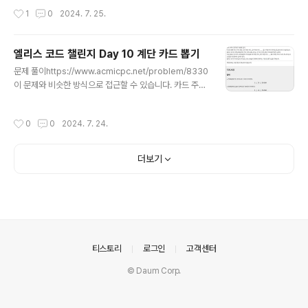
d)3. (a - b) - (c - d)4. - (a - b) + (c - d)이렇게 되는것을 알 수 있습니다. 여기
작성시간
1
0
2024. 7. 25.
서 (1, 2), (3, 4)를 묶어서 보면 각각 x + y, x - y의 차이를 계산하고 있습니다.그렇
다면 x + y, x - y를 배열에 각각 넣고 정렬해서 최대 - 최소를 구한다면 답을 구할
수 있습니다.이 때 x + y의 최대 - 최소, x - y의 최대 ..
엘리스 코드 챌린지 Day 10 계단 카드 뽑기
글 내용
문제 풀이https://www.acmicpc.net/problem/8330
이 문제와 비슷한 방식으로 접근할 수 있습니다. 카드 주머
니가 N개 있고, 주머니 안에는 각각 1 ~ Ai가 적힌 카드가
있습니다.여기서 연속된 K개의 카드 주머니를 고르고, 그
작성시간
0
0
2024. 7. 24.
카드 주머니에서 카드 하나씩 꺼내서1, 2, 3, ...., K까지 하
나씩 등장하도록 만들어야 하고, 이 때 K의 최댓값을 구하
는 문제입니다. 이 문제는 고민만 하다가 끝났었는데 Two
더보기
Pointer + Segment Tree Lazy로 풀리는 문제였습니
다.트리에는 해당 숫자를 몇 번 사용할 수 있는지 카운팅을
해줍니다.만약 N = 5라면 1은 1번, 2는 2번, 3은 3번, 4는
4번, 5는 5번 사용할 수 있게 됩니다.주머니의 크기가 5 5
5 5 5라..
의안내
티스토리
로그인
고객센터
© Daum Corp.