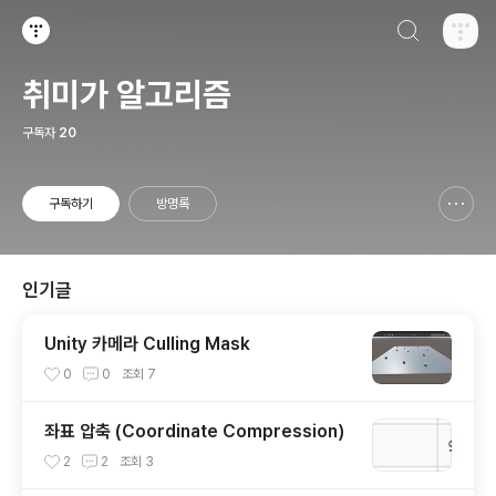
검색하기
티스토리
취미가 알고리즘
구독자
20
구독하기
방명록
신고하기 레이어
열기
인기글
Unity 카메라 Culling Mask
0
0
조회
7
좌표 압축 (Coordinate Compression)
2
2
조회
3