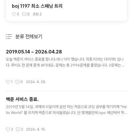
boj 1197 최소 스패닝 트리
0
0
조회
2
분류 전체보기
주요 글 목록
2019.05.14 ~ 2026.04.28
글 내용
오늘 백준이 서비스 종료를 합니다.아니 이미 했습니다. 최종 티어는 다이아5 입니
다. 루비도 한 문제 푼게 보이네요. 문제는 총 2996문제를 풀었습니다. 2문제는 서
버 오류로 인해 solved.ac에 반영이 되지 않아서 2994문제로 표시되어 있습니다.
목표했던 3000문제는 채우지 못했습니다. 마지막 날에 남은 4문제를 달려서 채울
작성시간
1
0
2026. 4. 28.
생각이었지만 생각보다 이른 시간에 서버가 종료되는 바람에.. 너무 아쉽네요. 최장
스트릭은 최종 11위로 마무리되었습니다.앞에 10명을 벼르고 있었는데 끝까지 자리
를 내어주지 않으시네요. 대단들 하십니다 진짜 1주일만 더 빨리 찾았더라면 1등으로
백준 서비스 종료.
끝났을텐데. 아쉬움이 남습니다. 문제푼거 날라가면 아까우니까 깃허브에 올려보자
글 내용
고 시작했었는데 커밋이 꽤 쌓였습니다. 이미 섭종했..
2019년 5월 14일. 과제에 시달리며 살던 저는 처음으로 코딩 공부를 하기위해 "He
llo World" 를 외치며 백준으로 뛰어들었습니다. 단 몇개월만에 icpc 예선에서 학
교 1등을 차지하여 본선에 진출하기도 했고, 그외 몇몇 알고리즘 대회에서 수상하기
도 했습니다.대회에서 수상을 하면서 알고리즘 푸는것을 점점 좋아하게 되었습니다.
작성시간
2
2
2026. 4. 15.
중간에 solved.ac 티어가 생겼고, 확인해보니 이미 플래티넘이던 기억과, 이후 회