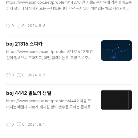
920..
https://www.acmicpc.net/problem/14370 안그래도 문자열에 약한데 애드혹
까지 섞이니 뇌정지가 오는 문제였습니다.우선 문자열이 섞여있는 채로 저장되어있
고, 문자열이 어떤 수들로 구성되어 있는지 파악해야 합니다.그러면 각 숫자들의 고
유한 알파벳을 구해서 카운팅하는 방법을 떠올릴 수 있습니다. 0 2 4 6 8은 각각 고
작성시간
0
0
2024. 8. 6.
유한 알파벳이 있습니다.0 - Z2 - W4 - U6 - X8 - G 그리고 이들을 제외한 숫자
들 중 고유한 알파벳을 뽑으면3 - H5 - F7 - S9 - I1 - O순서대로 이렇게 가져올
수 있습니다. 먼저 입력으로 들어온 문자열의 문자들을 모두 카운팅합니다.이후 위에
boj 21316 스피카
서 구한 알파벳을 순서대로 가져와서 카운팅을 빼주면서 정답을 구하는 방식으로 구
글 내용
현했습니다. 1..
https://www.acmicpc.net/problem/21316 12개 간
선이 입력으로 주어지고, 어떤 입력이든 이 모양으로 주어
진다고 합니다.여기서 Spica가 되는 정점의 조건은 주변
정점들과 간선들로 알아낼 수 있습니다. 저는 Spica에 인
작성시간
0
0
2024. 8. 5.
접한 정점들은 각각 1, 2, 3개의 간선이 있다는 것을 파악
했고, 그대로 구현했습니다.1, 2, 3개는 각각 비트마스킹을
활용했습니다. 12345678910111213141516171819
boj 4442 빌보의 생일
202122232425262728293031323334353637
글 내용
3839#include iostream>#include vector>#defi
https://www.acmicpc.net/problem/4442 처음 주
ne MAX 13using namespace std; vectorint> v[M
어지는 배열과 다르게 배치된 쌍의 갯수를 구하는 문제로 i
AX]; void func() { for (i..
nversion counting 방식으로 접근할 수 있습니다.inver
sion counting이란 순서가 바뀐 순서쌍을 구하는데 사용
작성시간
0
0
2024. 8. 1.
되는 기법입니다.즉 자신보다 작지만 뒤에 몇 명이 서있는
지 구한다거나 그런 문제들을 이 방식을 사용할 수 있습니
다. 우선 입력이 문자열로 되어있으니 map을 활용하여 첫