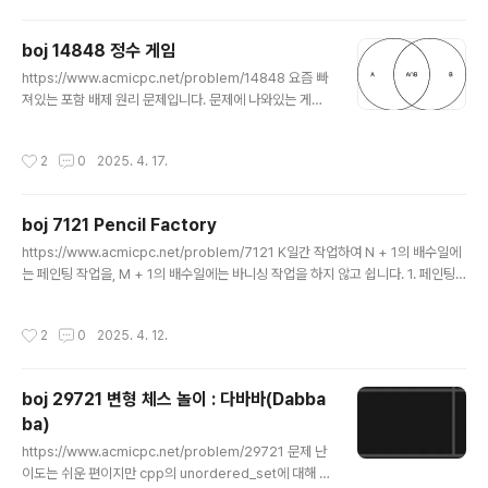
사다니면서 다이아를 찍었던 기억이 남아있습니다.무엇보다도 제 인생에서 처음으
로 무언가를 내세울 수 있고, 자랑할 수 있는게 생겨서 좋았습니다. 사람들은 저를 보
boj 14848 정수 게임
면서알고리즘에 미친사람,잠이 오면 알고리즘 푸는사람,개발하다가 화나면 알고리
글 내용
즘 푸는사람,이렇게 부르고는 했습니다.특히 ssafy ..
https://www.acmicpc.net/problem/14848 요즘 빠
져있는 포함 배제 원리 문제입니다. 문제에 나와있는 게임
의 규칙은1. 정수 N과 크기가 K인 배열 A를 정한다.2. 1 ~
N의 정수를 모두 종이에 적는다.3. 배열 A의 정수를 하나
작성시간
2
0
2025. 4. 17.
씩 골라서 제거하고, 그 수의 배수를 종이에서 지운다.4. 배
열 A의 정수가 모두 제거될 때까지 3을 반복한다. 위 내용
을 정리하면1 ~ N의 정수 중에 배열 A의 정수들의 배수가
boj 7121 Pencil Factory
아닌 수의 갯수를 구해라.라는 문제가 됩니다. 그러면 처음
글 내용
생각해볼 수 있는건 배열 A의 정수를 하나씩 빼서 N / A[i]
https://www.acmicpc.net/problem/7121 K일간 작업하여 N + 1의 배수일에
를 구하면 그게 A[i]의 배수의 갯수라고 볼 수 있습니다.즉
는 페인팅 작업을, M + 1의 배수일에는 바니싱 작업을 하지 않고 쉽니다. 1. 페인팅
N = 15, A = {3, 5}이면3의 배수는 15/3 =5개, 5의 배수
과 바니싱을 모두 완료한 날2. 페인팅과 바니싱 둘다 쉰 날3. 페인팅만 완료한 날4.
는 15/5 ..
바니싱만 완료한 날위 값들을 순서대로 구하는 문제입니다. 우선 작업을 언제 쉬었는
작성시간
2
0
2025. 4. 12.
지에 대해서는 전체 일수에서 처음 쉬는날인 N + 1과 M + 1을 각각 나눠주면 구할
수 있습니다.두 작업을 모두 완료한 날은 `전체 일 수 - 페인팅을 쉰 날 - 바니싱을 쉰
날 + 둘다 쉰 날`로 구할 수 있습니다.둘다 쉰 날은 두 작업의 최소공배수를 활용하
boj 29721 변형 체스 놀이 : 다바바(Dabba
여 구할 수 있습니다.둘중 하나만 완료한 날은 서로 반대 작업을 쉰날에서 둘다 쉰날
ba)
을 빼면 ..
글 내용
https://www.acmicpc.net/problem/29721 문제 난
이도는 쉬운 편이지만 cpp의 unordered_set에 대해 새