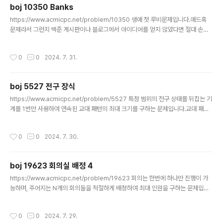
boj 10350 Banks
번째 배열을 입력받는 순서대로 정수 인덱스로 변경해줍니
글 내용
다.그 다음 두 번째 배열은 첫 번째 배열에서 구한 인덱스
https://www.acmicpc.net/problem/10350 생애 첫 루비문제입니다.애드혹
번호로 변경합니다.두 번째 입력에서 구한 정수 배열로 트
문제라서 그런지 백준 게시판이나 블로그에서 아이디어를 얻지 않았다면 절대 손도
리를 만들도록 합니다.이 때 트리에 수를 넣어주면서 자신
못댈거같은 그런 문제였습니다.. 제가 힌트를 얻은건 1 ~ N번째 수를 계속 이어붙였
보다 크지만 먼저 들어온 수들의 갯수를 세어주면 됩니다...
을 때 음수 누적합이 나오는 갯수를 구하는 것이었습니다.사실상 문제의 모든것 이었
작성시간
0
0
2024. 7. 31.
습니다.. 아무튼 저는 누적합으로 접근했고, 각 은행들은 원형으로 배치되어 있기때
문에 1 ~ N이 아닌 1 ~ 2N의 누적합으로 구해줍니다.그리고 1, 2, 3, ... N에서 시작
하여 N개의 수를 계속 이어붙일 때의 누적합들 중에 음수가 몇번 나오는지 카운팅하
boj 5527 전구 장식
면 그게 답입니다. 41 -2 -1 3예시로 설명드리면처음 1번부터 누적합을 쭉 구하면1
글 내용
-1 -2 1 / 2..
https://www.acmicpc.net/problem/5527 특정 범위의 전구 상태를 뒤집는 기
계를 1번만 사용하여 연속된 교대 패턴의 최대 크기를 구하는 문제입니다.교대 패턴
은 말 그대로 인접한 전구의 상태가 다른 패턴입니다. 1 0 1 0 1 이나 0 1 0 1같은 패
턴입니다. dp를 활용하여 특정 범위를 뒤집으면서 할 수도 있겠지만 다른 방법으로
작성시간
0
0
2024. 7. 30.
쉽게 풀렸습니다.1 1 0 0 1 0 1 1 1 0입력이 이렇게 주어졌을때 각 교대패턴의 크기
를 구하면1 2 4 1 2 이렇게 됩니다.그렇다면 여기서 한 구간을 뒤집게 되면 왼쪽과
오른쪽에 인접한 구간과 하나의 패턴으로 합쳐질 수 있습니다. 각 교대 패턴이 1 0 /
boj 19623 회의실 배정 4
0 1 0 1 / 1이렇게 되어있다고 했을때 0 1 0 1을 뒤집어주면 1 0 1 0..
글 내용
https://www.acmicpc.net/problem/19623 회의는 한번에 하나만 진행이 가
능하며, 주어지는 N개의 회의들을 적절하게 배정하여 최대 인원을 구하는 문제입니
다.저는 dp + parametric search로 접근했습니다.dp[N]: N번째 회의부터 모을
수 있는 최대 인원 우선 회의들을 시작시간 기준 오름차순으로 정렬합니다.그리고 해
작성시간
0
0
2024. 7. 29.
당 회의를 진행하거나, 진행하지 않거나 두가지를 모두 확인할 수 있습니다. 이번 회