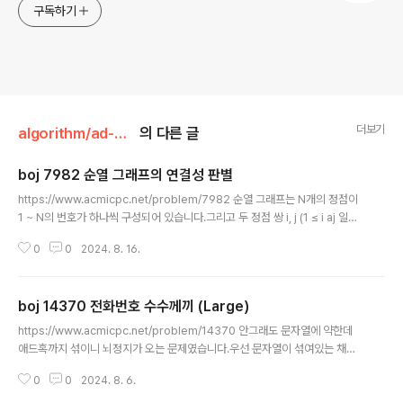
구독하기
더보기
algorithm/ad-hoc
의 다른 글
boj 7982 순열 그래프의 연결성 판별
글 내용
https://www.acmicpc.net/problem/7982 순열 그래프는 N개의 정점이
1 ~ N의 번호가 하나씩 구성되어 있습니다.그리고 두 정점 쌍 i, j (1 ≤ i aj 일때
간선으로 연결되어 있습니다.42 3 1 4순열이 이렇게 주어졌을 때 2, 3 > 1이
0
0
2024. 8. 16.
므로 (1, 2), (1, 3)이 각각 연결되어 있고(1, 2, 3) (4) 로 집합을 나눌 수 있습니
다. 여기서 알 수 있는건 i번째 까지 순회했을때 max가 i이면 해당 위치까지 하
나의 집합으로 묶을 수 있습니다.위의 예시로 보면3번 인덱스까지의 max가 3
boj 14370 전화번호 수수께끼 (Large)
이므로 1, 2, 3을 집합으로 묶을 수 있고, 4번 인덱스까지의 max가 4이므로 4
글 내용
를 집합으로 묶을 수 있습니다.이전 집합의 max값을 유지해주면서 배열을 순
https://www.acmicpc.net/problem/14370 안그래도 문자열에 약한데
회하면 정답..
애드혹까지 섞이니 뇌정지가 오는 문제였습니다.우선 문자열이 섞여있는 채로
저장되어있고, 문자열이 어떤 수들로 구성되어 있는지 파악해야 합니다.그러면
0
0
2024. 8. 6.
각 숫자들의 고유한 알파벳을 구해서 카운팅하는 방법을 떠올릴 수 있습니다. 0
2 4 6 8은 각각 고유한 알파벳이 있습니다.0 - Z2 - W4 - U6 - X8 - G 그리