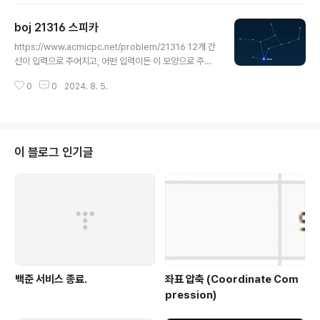
고 이들을 제외한 숫자들 중 고유한 알파벳을 뽑으면3 - H5 - F7 - S9 - I1 -
boj 21316 스피카
O순서대로 이렇게 가져올 수 있습니다. 먼저 입력으로 들어온 문자열의 문자들
글 내용
을 모두 카운팅합니다.이후 위에서 구한 알파벳을 순서대로 가져와서 카운팅을
https://www.acmicpc.net/problem/21316 12개 간
빼주면서 정답을 구하는 방식으로 구현했습니다. 1..
선이 입력으로 주어지고, 어떤 입력이든 이 모양으로 주어
진다고 합니다.여기서 Spica가 되는 정점의 조건은 주변
0
0
2024. 8. 5.
정점들과 간선들로 알아낼 수 있습니다. 저는 Spica에 인
접한 정점들은 각각 1, 2, 3개의 간선이 있다는 것을 파악
했고, 그대로 구현했습니다.1, 2, 3개는 각각 비트마스킹을
활용했습니다. 12345678910111213141516171819
202122232425262728293031323334353637
이 블로그 인기글
3839#include iostream>#include vector>#defi
ne MAX 13using namespace std; vectorint> v[M
AX]; void func() { for (i..
백준 서비스 종료.
좌표 압축 (Coordinate Com
pression)