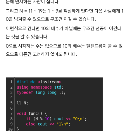
문에 먼저하는 사람이 집니다.
그리고 N = 11 ~ 19는 1 ~ 9를 적절하게 뺀다면 다음 사람에게 1
0을 넘겨줄 수 있으므로 무조건 이길 수 있습니다.
이런식으로 간다면 10의 배수가 아닐때는 무조건 선공이 이긴다
는 것을 알 수 있습니다.
0으로 시작하는 수는 없으므로 10의 배수는 팰린드롬이 올 수 없
으므로 다른건 고려하지 않아도 됩니다.
1
#include
<
iostream
>
2
using
namespace
std
;
3
typedef
long
long
 ll;
4
5
ll N;
6
7
void
 func() {
8
if
 (N % 
10
) 
cout
<
<
"0\n"
;
9
else
cout
<
<
"1\n"
;
10
}