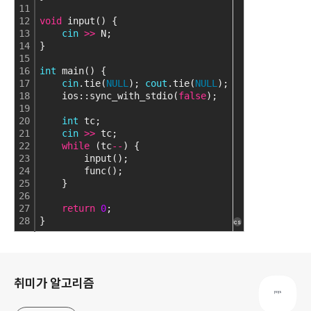
11
12
void
 input() {
13
cin
>
>
 N;
14
}
15
16
int
 main() {
17
cin
.tie(
NULL
); 
cout
.tie(
NULL
);
18
    ios::sync_with_stdio(
false
);
19
20
int
 tc;
21
cin
>
>
 tc;
22
while
 (tc
-
-
) {
23
        input();
24
        func();
25
    }
26
27
return
0
;
28
}
cs
로그 정보
취미가 알고리즘