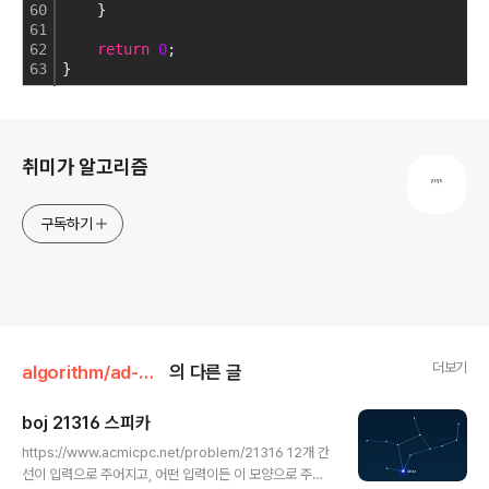
60
    }
61
62
return
0
;
63
}
로그 정보
취미가 알고리즘
구독하기
더보기
algorithm/ad-hoc
의 다른 글
boj 21316 스피카
글 내용
https://www.acmicpc.net/problem/21316 12개 간
선이 입력으로 주어지고, 어떤 입력이든 이 모양으로 주어