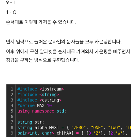
9 - I
1 - O
순서대로 이렇게 가져올 수 있습니다.
먼저 입력으로 들어온 문자열의 문자들을 모두 카운팅합니다.
이후 위에서 구한 알파벳을 순서대로 가져와서 카운팅을 빼주면서
정답을 구하는 방식으로 구현했습니다.
1
#include
<
iostream
>
2
#include
<
string
>
3
#include
<
cstring
>
4
#define
 MAX 
10
5
using
namespace
std
;
6
7
string
 str;
8
string
 alpha[MAX] 
=
 { 
"ZERO"
, 
"ONE"
, 
"TWO"
, 
"THR
9
pair
<
int
, 
char
>
 ch[MAX] 
=
 { {
0
,
'Z'
}, {
2
,
'W'
}, {
4