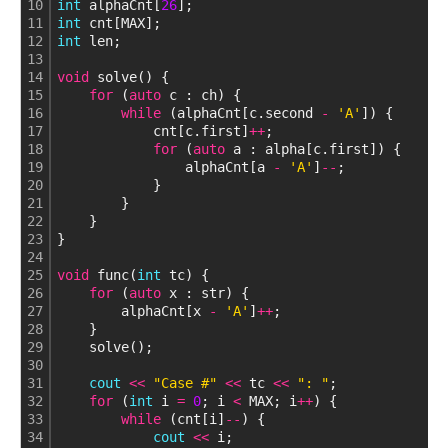
10
int
 alphaCnt[
26
];
11
int
 cnt[MAX];
12
int
 len;
13
14
void
 solve() {
15
for
 (
auto
 c : ch) {
16
while
 (alphaCnt[c.second 
-
'A'
]) {
17
            cnt[c.first]
+
+
;
18
for
 (
auto
 a : alpha[c.first]) {
19
                alphaCnt[a 
-
'A'
]
-
-
;
20
            }
21
        }
22
    }
23
}
24
25
void
 func(
int
 tc) {
26
for
 (
auto
 x : str) {
27
        alphaCnt[x 
-
'A'
]
+
+
;
28
    }
29
    solve();
30
31
cout
<
<
"Case #"
<
<
 tc 
<
<
": "
;
32
for
 (
int
 i 
=
0
; i 
<
 MAX; i
+
+
) {
33
while
 (cnt[i]
-
-
) {
34
cout
<
<
 i;