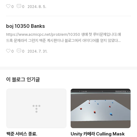
진다고 합니다.여기서 Spica가 되는 정점의 조건은 주변
0
0
2024. 8. 5.
정점들과 간선들로 알아낼 수 있습니다. 저는 Spica에 인
접한 정점들은 각각 1, 2, 3개의 간선이 있다는 것을 파악
했고, 그대로 구현했습니다.1, 2, 3개는 각각 비트마스킹을
boj 10350 Banks
활용했습니다. 12345678910111213141516171819
글 내용
202122232425262728293031323334353637
https://www.acmicpc.net/problem/10350 생애 첫 루비문제입니다.애
3839#include iostream>#include vector>#defi
드혹 문제라서 그런지 백준 게시판이나 블로그에서 아이디어를 얻지 않았다면
ne MAX 13using namespace std; vectorint> v[M
절대 손도 못댈거같은 그런 문제였습니다.. 제가 힌트를 얻은건 1 ~ N번째 수를
AX]; void func() { for (i..
0
0
2024. 7. 31.
계속 이어붙였을 때 음수 누적합이 나오는 갯수를 구하는 것이었습니다.사실상
문제의 모든것 이었습니다.. 아무튼 저는 누적합으로 접근했고, 각 은행들은 원
형으로 배치되어 있기때문에 1 ~ N이 아닌 1 ~ 2N의 누적합으로 구해줍니다.
그리고 1, 2, 3, ... N에서 시작하여 N개의 수를 계속 이어붙일 때의 누적합들 중
에 음수가 몇번 나오는지 카운팅하면 그게 답입니다. 41 -2 -1 3예시로 설명드
이 블로그 인기글
리면처음 1번부터 누적합을 쭉 구하면1 -1 -2 1 / 2..
백준 서비스 종료.
Unity 카메라 Culling Mask