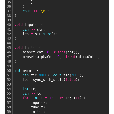
35
        }
36
    }
37
cout
<
<
'\n'
;
38
}
39
40
void
 input() {
41
cin
>
>
 str;
42
    len 
=
 str.
size
();
43
}
44
45
void
 init() {
46
    memset(cnt, 
0
, 
sizeof
(cnt));
47
    memset(alphaCnt, 
0
, 
sizeof
(alphaCnt));
48
}
49
50
int
 main() {
51
cin
.tie(
NULL
); 
cout
.tie(
NULL
);
52
    ios::sync_with_stdio(
false
);
53
54
int
 tc;
55
cin
>
>
 tc;
56
for
 (
int
 t 
=
1
; t 
<
=
 tc; t
+
+
) {
57
        input();
58
        func(t);
59
        init();