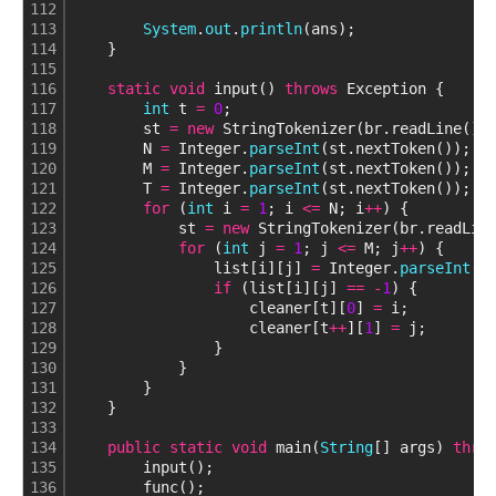
112
113
System
.
out
.
println
(ans);
114
    }
115
116
static
void
 input() 
throws
 Exception {
117
int
 t 
=
0
;
118
        st 
=
new
 StringTokenizer(br.readLine())
119
        N 
=
 Integer.
parseInt
(st.nextToken());
120
        M 
=
 Integer.
parseInt
(st.nextToken());
121
        T 
=
 Integer.
parseInt
(st.nextToken());
122
for
 (
int
 i 
=
1
; i 
<
=
 N; i
+
+
) {
123
            st 
=
new
 StringTokenizer(br.readLin
124
for
 (
int
 j 
=
1
; j 
<
=
 M; j
+
+
) {
125
                list[i][j] 
=
 Integer.
parseInt
(s
126
if
 (list[i][j] 
=
=
-
1
) {
127
                    cleaner[t][
0
] 
=
 i;
128
                    cleaner[t
+
+
][
1
] 
=
 j;
129
                }
130
            }
131
        }
132
    }
133
134
public
static
void
 main(
String
[] args) 
thro
135
        input();
136
        func();