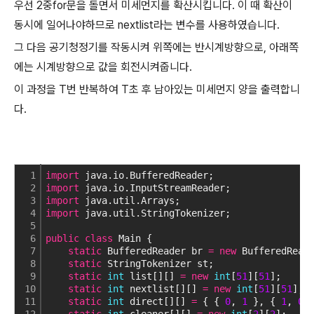
우선 2중for문을 돌면서 미세먼지를 확산시킵니다. 이 때 확산이
동시에 일어나야하므로 nextlist라는 변수를 사용하였습니다.
그 다음 공기청정기를 작동시켜 위쪽에는 반시계방향으로, 아래쪽
에는 시계방향으로 값을 회전시켜줍니다.
이 과정을 T번 반복하여 T초 후 남아있는 미세먼지 양을 출력합니
다.
1
import
 java.io.BufferedReader;
2
import
 java.io.InputStreamReader;
3
import
 java.util.Arrays;
4
import
 java.util.StringTokenizer;
5
6
public
class
 Main {
7
static
 BufferedReader br 
=
new
 BufferedRead
8
static
 StringTokenizer st;
9
static
int
 list[][] 
=
new
int
[
51
][
51
];
10
static
int
 nextlist[][] 
=
new
int
[
51
][
51
];
11
static
int
 direct[][] 
=
 { { 
0
, 
1
 }, { 
1
, 
0
 