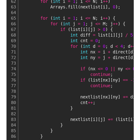
62
for
 (
int
 i 
=
1
; i 
<
=
 N; i
+
+
)
63
            Arrays.fill(nextlist[i], 
0
);
64
65
for
 (
int
 i 
=
1
; i 
<
=
 N; i
+
+
) {
66
for
 (
int
 j 
=
1
; j 
<
=
 M; j
+
+
) {
67
if
 (list[i][j] 
>
0
) {
68
int
 diff 
=
 list[i][j] 
/
5
;
69
int
 cnt 
=
0
;
70
for
 (
int
 d 
=
0
; d 
<
4
; d
+
+
)
71
int
 nx 
=
 i 
+
 direct[d][
72
int
 ny 
=
 j 
+
 direct[d][
73
74
if
 (nx 
<
=
0
|
|
 ny 
<
=
0
75
continue
;
76
if
 (list[nx][ny] 
=
=
-
1
)
77
continue
;
78
79
                        nextlist[nx][ny] 
+
=
 dif
80
                        cnt
+
+
;
81
                    }
82
83
                    nextlist[i][j] 
+
=
 (list[i][
84
                }
85
            }
86
        }