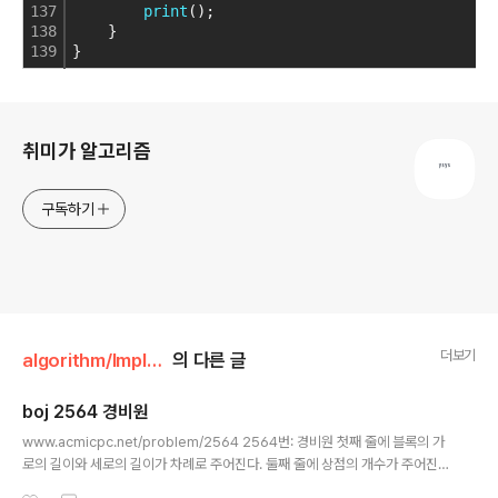
137
print
();
138
    }
139
}
로그 정보
취미가 알고리즘
구독하기
더보기
algorithm/Implementation
의 다른 글
boj 2564 경비원
글 내용
www.acmicpc.net/problem/2564 2564번: 경비원 첫째 줄에 블록의 가
로의 길이와 세로의 길이가 차례로 주어진다. 둘째 줄에 상점의 개수가 주어진
다. 블록의 가로의 길이와 세로의 길이, 상점의 개수는 모두 100이하의 자연수