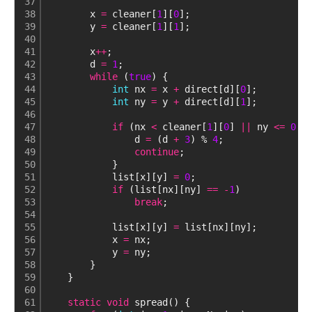
37
38
        x 
=
 cleaner[
1
][
0
];
39
        y 
=
 cleaner[
1
][
1
];
40
41
        x
+
+
;
42
        d 
=
1
;
43
while
 (
true
) {
44
int
 nx 
=
 x 
+
 direct[d][
0
];
45
int
 ny 
=
 y 
+
 direct[d][
1
];
46
47
if
 (nx 
<
 cleaner[
1
][
0
] 
|
|
 ny 
<
=
0
|
48
                d 
=
 (d 
+
3
) % 
4
;
49
continue
;
50
            }
51
            list[x][y] 
=
0
;
52
if
 (list[nx][ny] 
=
=
-
1
)
53
break
;
54
55
            list[x][y] 
=
 list[nx][ny];
56
            x 
=
 nx;
57
            y 
=
 ny;
58
        }
59
    }
60
61
static
void
 spread() {