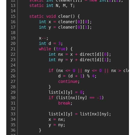
12
static
int
 cleaner[][] 
=
new
int
[
2
][
2
];
13
static
int
 N, M, T;
14
15
static
void
 clear() {
16
int
 x 
=
 cleaner[
0
][
0
];
17
int
 y 
=
 cleaner[
0
][
1
];
18
19
        x
-
-
;
20
int
 d 
=
3
;
21
while
 (
true
) {
22
int
 nx 
=
 x 
+
 direct[d][
0
];
23
int
 ny 
=
 y 
+
 direct[d][
1
];
24
25
if
 (nx 
<
=
0
|
|
 ny 
<
=
0
|
|
 nx 
>
 clea
26
                d 
=
 (d 
+
1
) % 
4
;
27
continue
;
28
            }
29
            list[x][y] 
=
0
;
30
if
 (list[nx][ny] 
=
=
-
1
)
31
break
;
32
33
            list[x][y] 
=
 list[nx][ny];
34
            x 
=
 nx;
35
            y 
=
 ny;
36
        }