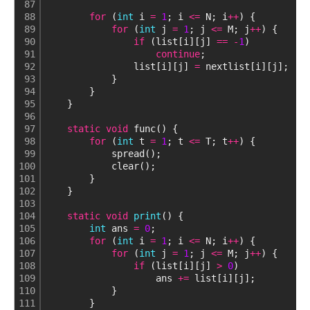
87
88
for
 (
int
 i 
=
1
; i 
<
=
 N; i
+
+
) {
89
for
 (
int
 j 
=
1
; j 
<
=
 M; j
+
+
) {
90
if
 (list[i][j] 
=
=
-
1
)
91
continue
;
92
                list[i][j] 
=
 nextlist[i][j];
93
            }
94
        }
95
    }
96
97
static
void
 func() {
98
for
 (
int
 t 
=
1
; t 
<
=
 T; t
+
+
) {
99
            spread();
100
            clear();
101
        }
102
    }
103
104
static
void
print
() {
105
int
 ans 
=
0
;
106
for
 (
int
 i 
=
1
; i 
<
=
 N; i
+
+
) {
107
for
 (
int
 j 
=
1
; j 
<
=
 M; j
+
+
) {
108
if
 (list[i][j] 
>
0
)
109
                    ans 
+
=
 list[i][j];
110
            }
111
        }